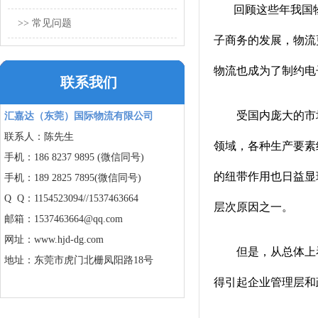
回顾这些年我国
>> 常见问题
子商务的发展，物流
物流也成为了制约
电
联系我们
受国内庞大的市场
汇嘉达（东莞）国际物流有限公司
联系人：陈先生
领域，各种生产要素
手机：186 8237 9895 (微信同号)
的纽带作用也日益显
手机：189 2825 7895(微信同号)
Q Q：1154523094//
1537463664
层次原因之一。
邮箱：1537463664@qq.com
网址：www.hjd-dg.com
但是，从总体上看
地址：东莞市虎门北栅凤阳路18号
得引起企业管理层和